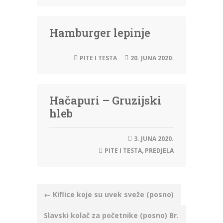
Hamburger lepinje
PITE I TESTA
20. JUNA 2020.
Hačapuri – Gruzijski
hleb
3. JUNA 2020.
PITE I TESTA
,
PREDJELA
Post
←
Kiflice koje su uvek sveže (posno)
navigation
Slavski kolač za početnike (posno) Br.