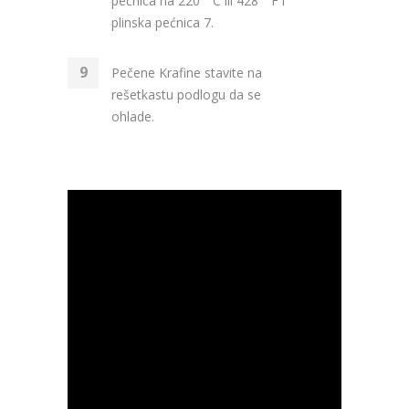
pećnica na 220 ° C ili 428 ° F i
plinska pećnica 7.
Pečene Krafine stavite na
rešetkastu podlogu da se
ohlade.