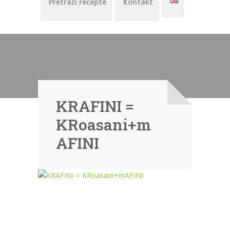
Pretraži recepte
Kontakt
KRAFINI =
KRoasani+m
AFINI