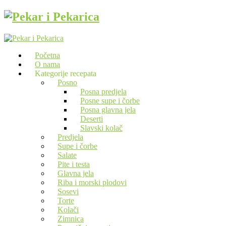
Početna
O nama
Kategorije recepata
Posno
Posna predjela
Posne supe i čorbe
Posna glavna jela
Deserti
Slavski kolač
Predjela
Supe i čorbe
Salate
Pite i testa
Glavna jela
Riba i morski plodovi
Sosevi
Torte
Kolači
Zimnica