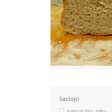
Sastojci
Brašno tip 500g - meko
-