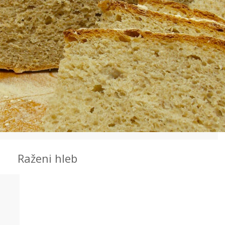
PRINT
Raženi hleb