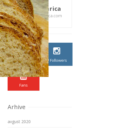
KONTAKT
Pekar Pekarica
info@pekarpekarica.com
0
Fans
Followers
Fans
Arhive
avgust 2020