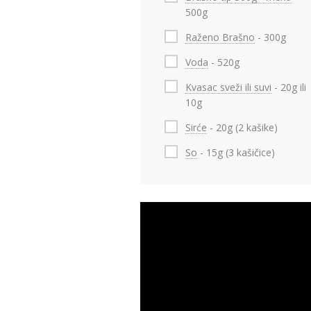
500g
Raženo Brašno
- 300g
Voda
- 520g
Kvasac sveži ili suvi
- 20g ili
10g
Sirće
- 20g (2 kašike)
So
- 15g (3 kašičice)