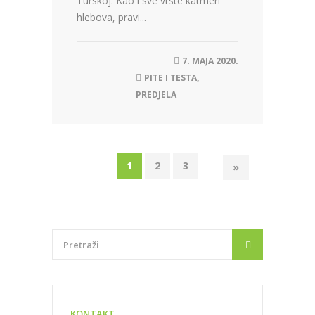
Turskoj. Kao i sve vrste katmeri
hlebova, pravi...
7. MAJA 2020.
PITE I TESTA
,
PREDJELA
1
2
3
»
KONTAKT