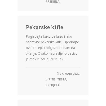
PREDJELA
Pekarske kifle
Pogledajte kako da brzo i lako
napravite pekarske kifle. Isprobajte
ovaj recept i odgovorite nam na
pitanje. Ovako napravljeno pecivo
je mekše od: a) duše, b)...
27. MAJA 2020.
PITE I TESTA
,
PREDJELA