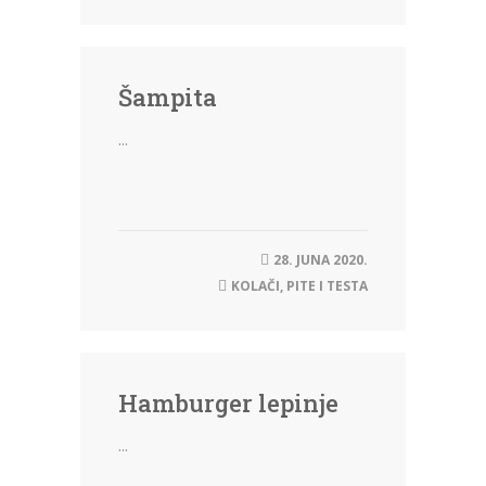
Šampita
...
28. JUNA 2020.
KOLAČI
,
PITE I TESTA
Hamburger lepinje
...