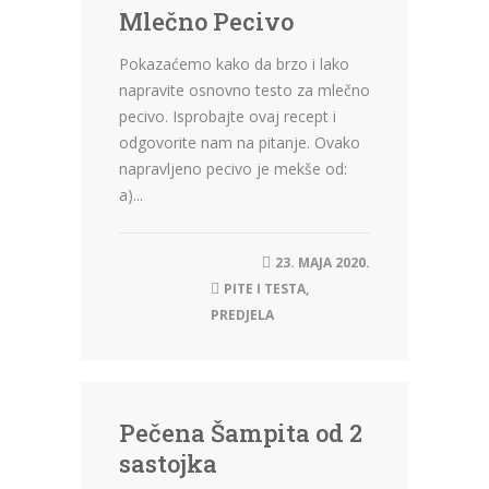
Mlečno Pecivo
Pokazaćemo kako da brzo i lako
napravite osnovno testo za mlečno
pecivo. Isprobajte ovaj recept i
odgovorite nam na pitanje. Ovako
napravljeno pecivo je mekše od:
a)...
23. MAJA 2020.
PITE I TESTA
,
PREDJELA
Pečena Šampita od 2
sastojka