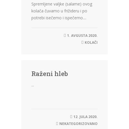
Spremljene valjke (salame) ovog
kolača čuvamo u frižideru i po
potrebi isečemo i ispečemo....
1. AVGUSTA 2020.
KOLAČI
Raženi hleb
...
12. JULA 2020.
NEKATEGORIZOVANO