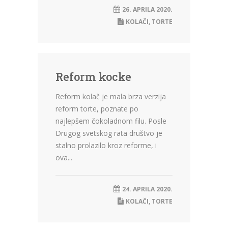
26. APRILA 2020.
KOLAČI
,
TORTE
Reform kocke
Reform kolač je mala brza verzija
reform torte, poznate po
najlepšem čokoladnom filu. Posle
Drugog svetskog rata društvo je
stalno prolazilo kroz reforme, i
ova...
24. APRILA 2020.
KOLAČI
,
TORTE