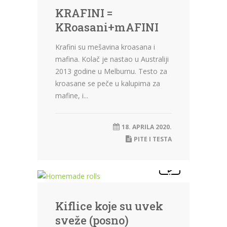
KRAFINI =
KRoasani+mAFINI
Krafini su mešavina kroasana i
mafina. Kolač je nastao u Australiji
2013 godine u Melburnu. Testo za
kroasane se peče u kalupima za
mafine, i...
18. APRILA 2020.
PITE I TESTA
Kiflice koje su uvek
sveže (posno)