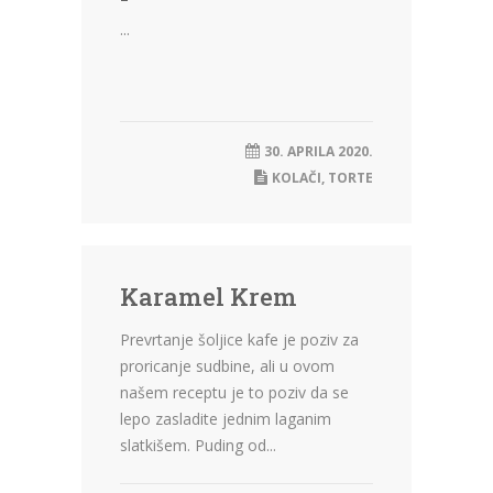
...
30. APRILA 2020.
KOLAČI
,
TORTE
Karamel Krem
Prevrtanje šoljice kafe je poziv za
proricanje sudbine, ali u ovom
našem receptu je to poziv da se
lepo zasladite jednim laganim
slatkišem. Puding od...