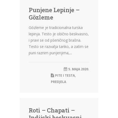
Punjene Lepinje –
Gözleme
Gözleme je tradicionalna turska
lepinja. Testo je obično beskvasno,
i pravi se od pšeničnog brašna.
Testo se razvalja tanko, a zatim se
puni raznim punjenjima,...
5. MAJA 2020.
PITE I TESTA
,
PREDJELA
Roti – Chapati –
Indijski beskvasni