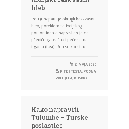
hleb
Roti (Chapati) je okrugli beskvasni
hleb, poreklom sa indijskog
potkontinenta napravljen je od
pšeničnog brašna i peče se na
tiganju (tavi). Roti se koristi u...
2. MAJA 2020.
PITE I TESTA
,
POSNA
PREDJELA
,
POSNO
Kako napraviti
Tulumbe – Turske
poslastice