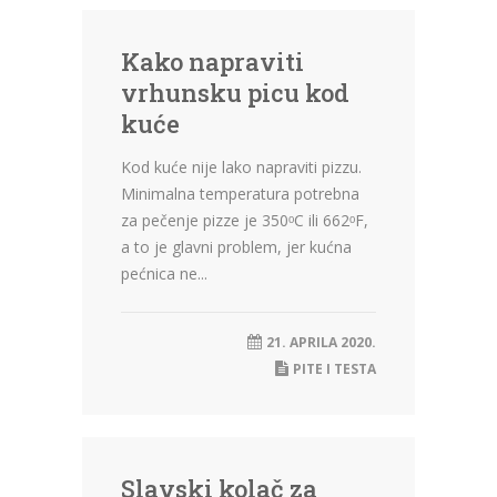
Kako napraviti
vrhunsku picu kod
kuće
Kod kuće nije lako napraviti pizzu.
Minimalna temperatura potrebna
za pečenje pizze je 350ᵒC ili 662ᵒF,
a to je glavni problem, jer kućna
pećnica ne...
21. APRILA 2020.
PITE I TESTA
Slavski kolač za