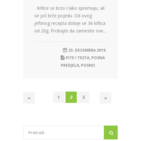
Kiflice se brzo i lako spremaju, ali
se još brže pojedu. Od ovog
jeftinog recepta dobije se 36 kiflica
od 20g. Probajte da zamesite ove...
25. DECEMBRA 2019.
PITE I TESTA
,
POSNA
PREDJELA
,
POSNO
1
2
3
«
»