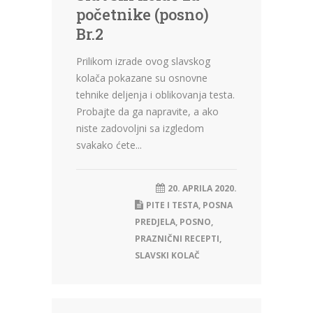
početnike (posno)
Br.2
Prilikom izrade ovog slavskog
kolača pokazane su osnovne
tehnike deljenja i oblikovanja testa.
Probajte da ga napravite, a ako
niste zadovoljni sa izgledom
svakako ćete...
20. APRILA 2020.
PITE I TESTA
,
POSNA
PREDJELA
,
POSNO
,
PRAZNIČNI RECEPTI
,
SLAVSKI KOLAČ